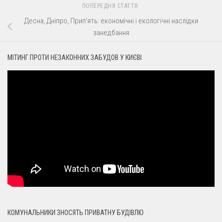
ПОПЕРЕДНЯ СТАТТЯ
Де­сна, Дні­про, При­п’ять: еко­но­мі­чні і еко­ло­гі­чні на­слід­ки
за­не­дба­н­ня
МІТИНГ ПРОТИ НЕЗАКОННИХ ЗАБУДОВ У КИЄВІ
КОМУНАЛЬНИКИ ЗНОСЯТЬ ПРИВАТНУ БУДІВЛЮ