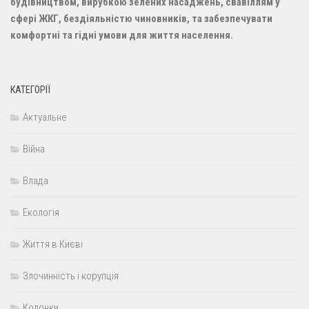
будівництвом, вирубкою зелених насаджень, свавіллям у
сфері ЖКГ, бездіяльністю чиновників, та забезпечувати
комфортні та гідні умови для життя населення.
КАТЕГОРІЇ
Актуальне
Війна
Влада
Екологія
Життя в Києві
Злочинність і корупція
Колонки