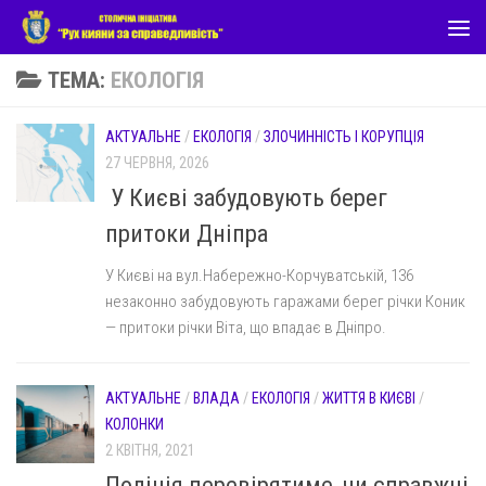
Skip to content
ТЕМА:
ЕКОЛОГІЯ
АКТУАЛЬНЕ
/
ЕКОЛОГІЯ
/
ЗЛОЧИННІСТЬ І КОРУПЦІЯ
27 ЧЕРВНЯ, 2026
У Києві забудовують берег
притоки Дніпра
У Києві на вул.Набережно-Корчуватській, 136
незаконно забудовують гаражами берег річки Коник
— притоки річки Віта, що впадає в Дніпро.
АКТУАЛЬНЕ
/
ВЛАДА
/
ЕКОЛОГІЯ
/
ЖИТТЯ В КИЄВІ
/
КОЛОНКИ
2 КВІТНЯ, 2021
Поліція перевірятиме, чи справжні