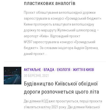
пластикових аналогів
Проєкт облаштування велопішохідної доріжки
зареєстрували в конкурсі «Громадський бюджет».
Кияни пропонують влаштувати велопішохідну
доріжку по маршруту Жулянський шляхопровід –
аеропорт «Київ». Відповідний проєкт
№297 зареєстрували в конкурсі «Громадський
бюджет». За словами ініціатора Андрія Орленка,
даний проєкт...
АКТУАЛЬНЕ
/
ВЛАДА
/
ЕКОЛОГІЯ
/
ЖИТТЯ В КИЄВІ
30 БЕРЕЗНЯ, 2021
Будівництво Київської обхідної
дороги розпочнеться цього літа
Дві ділянки КОД вже проєктуються, перші проєкти
з’являться влітку 2021 року. Дві ділянки Київської