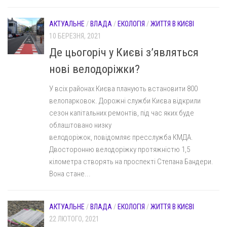
АКТУАЛЬНЕ
/
ВЛАДА
/
ЕКОЛОГІЯ
/
ЖИТТЯ В КИЄВІ
10 БЕРЕЗНЯ, 2021
Де цьогоріч у Києві з’являться
нові велодоріжки?
У всіх районах Києва планують встановити 800
велопарковок. Дорожні служби Києва відкрили
сезон капітальних ремонтів, під час яких буде
облаштовано низку
велодоріжок, повідомляє пресслужба КМДА.
Двосторонню велодоріжку протяжністю 1,5
кілометра створять на проспекті Степана Бандери.
Вона стане...
АКТУАЛЬНЕ
/
ВЛАДА
/
ЕКОЛОГІЯ
/
ЖИТТЯ В КИЄВІ
22 ЛЮТОГО, 2021