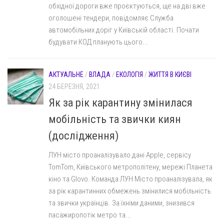
обхідної дороги вже проєктуються, ще на дві вже
оголошені тендери, повідомляє Служба
автомобільних доріг у Київській області. Почати
будувати КОД планують цього...
АКТУАЛЬНЕ
/
ВЛАДА
/
ЕКОЛОГІЯ
/
ЖИТТЯ В КИЄВІ
24 БЕРЕЗНЯ, 2021
Як за рік карантину змінилася
мобільність та звички киян
(дослідження)
ЛУН місто проаналізувало дані Apple, сервісу
TomTom, Київського метрополітену, мережі Планета
кіно та Glovo. Команда ЛУН Місто проаналізувала, як
за рік карантинних обмежень змінилися мобільність
та звички українців. За їхніми даними, знизився
пасажиропотік метро та...