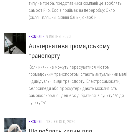
типу не треба, представники компанії це зроблять
самостійно. Ecola приймає на переробку: Скло
(скляні пляшки, скляні банки, склобій...
ЕКОЛОГІЯ
9 КВІТНЯ, 2020
Альтернатива громадському
транспорту
Коли кияни не можуть пересуватися містом
громадським транспортом, стають актуальними малі
індивідуальні види транспорту. Електросамокати,
велосипеди або гіроскутери дають можливість
самоізольовано і дешево дібратися із пункту “А” до
пункту “Б”.
ЕКОЛОГІЯ
13 ЛЮТОГО, 2020
Що роблять кияни для