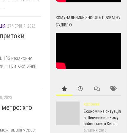
..
КОМУНАЛЬНИКИ ЗНОСЯТЬ ПРИВАТНУ
БУДІВЛЮ
ЦІЯ
27 ЧЕРВНЯ, 2026
 притоки
й, 136 незаконно
к — притоки річки
Я, 2023
КОЛОНКИ
 метро: хто
Економічна ситуація
в Шевченківському
районі міста Києва
межі аварії через
6 ЛИПНЯ, 2015