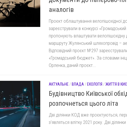
аналогів
Проєкт облаштування велопішохідної д
зареєстрували в конкурсі «Громадськи
пропонують влаштувати велопішохідну 
маршруту Жулянський шляхопровід – ае
Відповідний проєкт №297 зареєстрували
«Громадський бюджет». За словами ініц
Орленка, даний проєкт...
АКТУАЛЬНЕ
/
ВЛАДА
/
ЕКОЛОГІЯ
/
ЖИТТЯ В КИЄ
Будівництво Київської обхі
розпочнеться цього літа
Дві ділянки КОД вже проєктуються, пер
з’являться влітку 2021 року. Дві ділянки