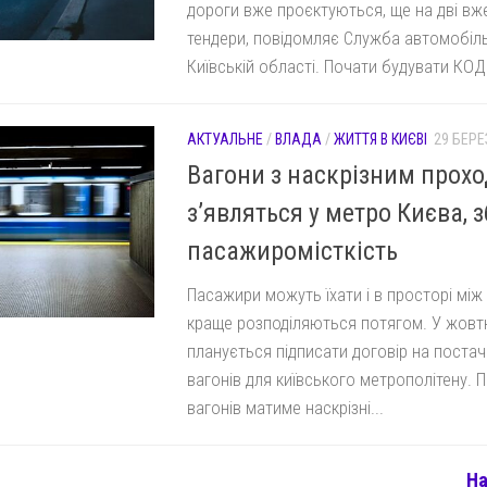
дороги вже проєктуються, ще на дві вж
тендери, повідомляє Служба автомобіль
Київській області. Почати будувати КОД
АКТУАЛЬНЕ
/
ВЛАДА
/
ЖИТТЯ В КИЄВІ
29 БЕРЕ
Вагони з наскрізним прохо
з’являться у метро Києва, 
пасажиромісткість
Пасажири можуть їхати і в просторі між
краще розподіляються потягом. У жовтн
планується підписати договір на поста
вагонів для київського метрополітену. 
вагонів матиме наскрізні...
На