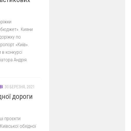
оріжки
й бюджет». Кияни
доріжку по
ропорт «Київ».
 в конкурсі
іатора Андрія
ВІ
30 БЕРЕЗНЯ, 2021
дної дороги
ші проєкти
 Київської обхідної