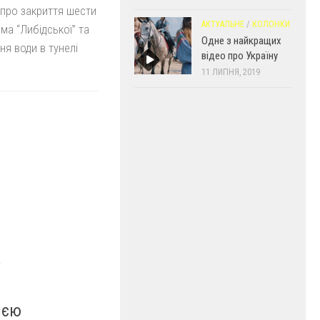
 про закриття шести
АКТУАЛЬНЕ
/
КОЛОНКИ
ема “Либідської” та
Одне з найкращих
ння води в тунелі
відео про Україну
11 ЛИПНЯ, 2019
и
ією