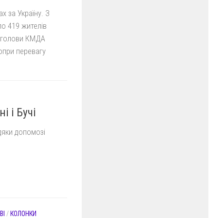
х за Україну. З
ло 419 жителів
я голови КМДА
опри перевагу
і і Бучі
вдяки допомозі
ВІ
/
КОЛОНКИ