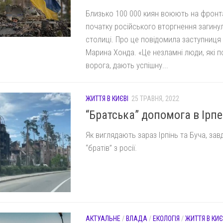
Близько 100 000 киян воюють на фронта
початку російського вторгнення загину
столиці. Про це повідомила заступниц
Марина Хонда. «Це незламні люди, які п
ворога, дають успішну...
ЖИТТЯ В КИЄВІ
25 ТРАВНЯ, 2022
“Братська” допомога в Ірпен
Як виглядають зараз Ірпінь та Буча, за
“братів” з росії.
АКТУАЛЬНЕ
/
ВЛАДА
/
ЕКОЛОГІЯ
/
ЖИТТЯ В КИЄ