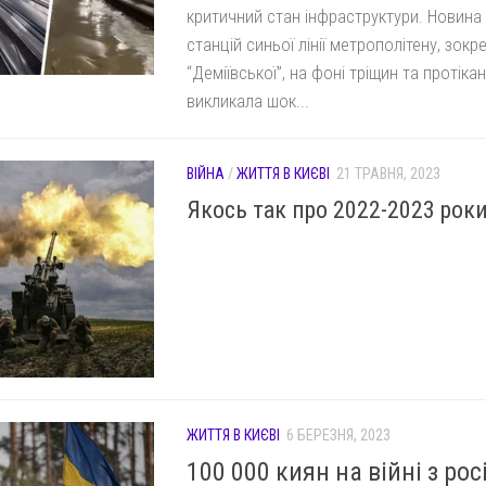
критичний стан інфраструктури. Новина
станцій синьої лінії метрополітену, зокр
“Деміївської”, на фоні тріщин та протіка
викликала шок...
ВІЙНА
/
ЖИТТЯ В КИЄВІ
21 ТРАВНЯ, 2023
Якось так про 2022-2023 рок
ЖИТТЯ В КИЄВІ
6 БЕРЕЗНЯ, 2023
100 000 киян на війні з рос