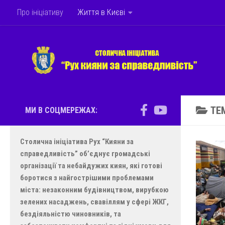
Про ініціативу
Життя в Києві
Skip to content
ТЕ
МИ В СОЦМЕРЕЖАХ:
Столична ініціатива Рух “Кияни за
справедливість” об’єднує громадські
організації та небайдужих киян, які готові
боротися з найгострішими проблемами
міста: незаконним будівництвом, вирубкою
зелених насаджень, свавіллям у сфері ЖКГ,
бездіяльністю чиновників, та