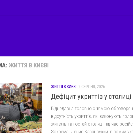
МА:
ЖИТТЯ В КИЄВІ
ЖИТТЯ В КИЄВІ
2 СЕРПНЯ, 2026
Дефіцит укриттів у столиці
Віднедавна головною темою обговорень
відсутність укриттів, які виконують голо
жителів та гостей столиці під час російс
Зокрема, Денис Казанський, відомий ук