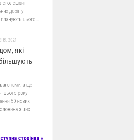
е оголошені
них доріг у
 планують цього...
ЗНЯ, 2021
дом, які
збільшують
 вагонами, а ще
і цього року
чання 50 нових
Половина з цих
ступна сторінка »