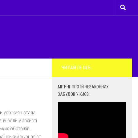
ЧИТАЙТЕ ЩЕ:
МІТИНГ ПРОТИ НЕЗАКОННИХ
ЗАБУДОВ У КИЄВІ
 усіх киян стала
вну роль у захисті
ьких обстрілів.
раїнський журналіст