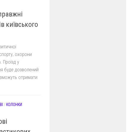
справжні
в київського
ритичної
спорту, охорони
 Проїзд у
тня буде дозволений
у зможуть отримати
ВІ
/
КОЛОНКИ
ові
астикових