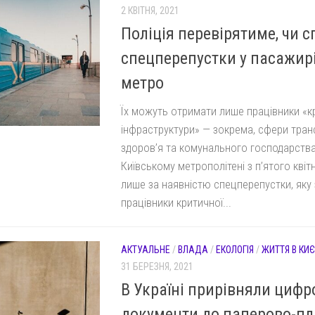
2 КВІТНЯ, 2021
Поліція перевірятиме, чи 
спецперепустки у пасажирі
метро
Їх можуть отримати лише працівники «к
інфраструктури» — зокрема, сфери тран
здоров’я та комунального господарства.
Київському метрополітені з п’ятого кві
лише за наявністю спецперепустки, як
працівники критичної...
АКТУАЛЬНЕ
/
ВЛАДА
/
ЕКОЛОГІЯ
/
ЖИТТЯ В КИЄ
31 БЕРЕЗНЯ, 2021
В Україні прирівняли цифр
документи до паперово-пл