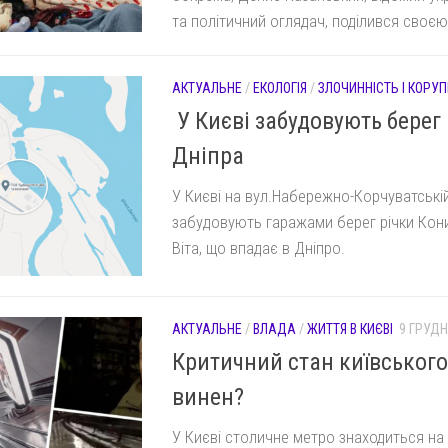
та політичний оглядач, поділився своєю.
АКТУАЛЬНЕ
/
ЕКОЛОГІЯ
/
ЗЛОЧИННІСТЬ І КОРУП
У Києві забудовують берег
Дніпра
У Києві на вул.Набережно-Корчуватські
забудовують гаражами берег річки Кони
Віта, що впадає в Дніпро.
АКТУАЛЬНЕ
/
ВЛАДА
/
ЖИТТЯ В КИЄВІ
9 ГРУДН
Критичний стан київського
винен?
У Києві столичне метро знаходиться на 