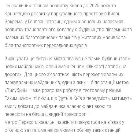
Генеральним планом розвитку Києва до 2025 року та
Концепцією розвитку паркувального простору в Києві.
Зокрема, у Генплані столиці одним з основних напрямків
розвитку транспортного колапсу є будівництво підземних та
наземних багаторівневих паркінгів у житлових масивах та
біля транспортних пересадкових вузлів.
Вирішувати це питання місто планує не тільки будівництвом
нових майданчиків, але й зменшенням кількості автівок на
дорогах. Для цього з’являться шість перехоплювальних
паркувальних майданчиків, один з яких – біля станції метро
«Видубичі» – вже розпочав роботу в тестовому режимі.
Таким чином, ті люди, що їдуть в Київ з передмість, матимуть
змогу доїхати до майданчика власною автівкою та
пересісти на більш швидкий транспорт –
метро.Перехоплювальні паркінги плануються на в’їздах у
столицю за п’ятьма напрямками поблизу таких станцій