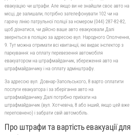
евакуацію чи штрафи. Але якщо ви не знайшли своє авто на
місці, де залишали, потрібно зателефонувати 102 чи на
гарячу лінію патрульної поліції за номером (044) 287-82-82,
щоб дізнатися, чи дійсно ваше авто евакуювали.Далі
зверніться в поліцію за адресою вул. Народного Ополчення,
9. Тут можна отримати всі квитанції, які видає інспектор з
паркування: на оплату перевезення автомобіля
евакуатором на штрафмайданчик, збереження авто на
штрафмайданчику і на оплату адмінштрафу.
За адресою вул. Довнар-Запольського, 8 варто оплатити
послуги евакуатора і за зберігання авто на
штрафмайданчику.Далі потрібно приїхати на
штрафмайданчик (вул. Хотчевіча, 8 або інший, якщо цей вже
переповнено) і забрати свій автомобіль.
Про штрафи та вартість евакуації для