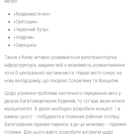
метро:
«Академмістечко»
«Святошин»
«Червоний Хутір»
«Іподром»
«Сирецька»
Також у Києві активно розвивається велотранспортна
інфраструктура, завдяки якій є можливість розвантаження
хоча б центральної частини міста. Наразі місто очікує на
нову велодоріжку, що поєднає Солом’янку та Хрещатик.
Щодо усунення проблеми хаотичного паркування авто у
дворах багатоквартирних будинків, то тут має включитися
муніципалітет. В ідеалі необхідно розробити концепт. І в
рамках цього – побудувати в спальних районах столиці
багаторівневі підземні паркінги, а де це можливо – підземні
стоянки. Для цього варто розробити алгоритм щодо