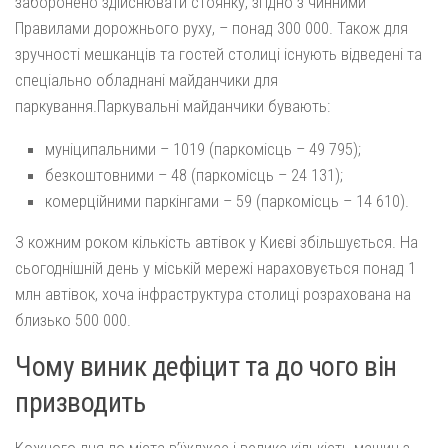
заборонено здійснювати стоянку, згідно з чинними
Правилами дорожнього руху, – понад 300 000. Також для
зручності мешканців та гостей столиці існують відведені та
спеціально обладнані майданчики для
паркування.Паркувальні майданчики бувають:
муніципальними – 1019 (паркомісць – 49 795);
безкоштовними – 48 (паркомісць – 24 131);
комерційними паркінгами – 59 (паркомісць – 14 610).
З кожним роком кількість автівок у Києві збільшується. На
сьогоднішній день у міській мережі нараховується понад 1
млн автівок, хоча інфраструктура столиці розрахована на
близько 500 000.
Чому виник дефіцит та до чого він
призводить