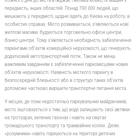
Кожного дня до міста в’їжджає і велика кількість машин з
передмість, інших областей. Понад 700 000 людей, що
мешкають у передмісті, щодня їздять до Києва на роботу, в
особистих справах. Місто розвивається, з’являються нові
житлові масиви, будуються торговельно-офісні центри,
бізнес-центри. Тому з’являється необхідність забезпечення
паркінгами об’єктів комерційної нерухомості, що генерують
додатковий автотранспортний потік. Також не менш
важливим завданням є забезпечення паркомісцями нових
об’єктів нерухомості. Наявність місткого паркінгу в
безпосередній близькості або в структурі таких об’єктів
допоможе частково вирішити транспортне питання міста.
У місцях, де поки недостатньо паркувальних майданчиків,
місто зіштовхується з тим, що водії залишають свої автівки
на тротуарах, зелених газонах і навіть на смугах
громадського транспорту та трамвайних коліях. Деякі
«розумники» навіть паркуються на території дитячих