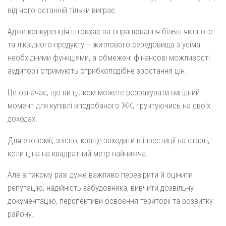
від чого останній тільки виграє.
Адже конкуренція штовхає на опрацювання більш якісного
та ліквідного продукту – житлового середовища з усіма
необхідними функціями, а обмежені фінансові можливості
аудиторії стримують стрибкоподібне зростання цін.
Це означає, що ви цілком можете розрахувати вигідний
момент для купівлі вподобаного ЖК, ґрунтуючись на своїх
доходах.
Для економії, звісно, краще заходити в інвестиції на старті,
коли ціна на квадратний метр найнижча.
Але в такому разі дуже важливо перевірити й оцінити
репутацію, надійність забудовника, вивчити дозвільну
документацію, перспективи освоєння території та розвитку
району.