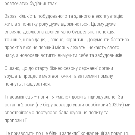
розпочатих будівництвах.
Зараз, кількість побудованого та зданого в експлуатацію
житла з початку року дуже відрізняється. Цьому дуже
сприяла Державна архітектурно-будівельна інспекція,
точніше, її ліквідація, і, звісно, карантин. Документи багатьох
проєктів вже не перший місяць лежать і чекають свого
часу, а новосели встигли вимучити себе та забудовників.
Є шанс, що до старту бізнес-сезону державні органи
зрушать процес з мертвої точки та затримки помалу
почнуть ліквідуватися.
І насамкінець – поняття «мало» досить індивідуальне. За
останні 2 роки (не беру зараз до уваги особливий 2020-й) ми
спостерігаємо поступове балансування попиту та
пропозиції.
Це призводить до ще більш запеклої конкуренції за покупця,