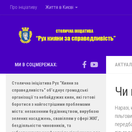
Про ініціативу
Життя в Києві
Skip to content
МИ В СОЦМЕРЕЖАХ:
АКТУАЛ
Столична ініціатива Рух “Кияни за
Чи 
справедливість” об’єднує громадські
організації та небайдужих киян, які готові
боротися з найгострішими проблемами
Наразі,
міста: незаконним будівництвом, вирубкою
пільгов
зелених насаджень, свавіллям у сфері ЖКГ,
передба
бездіяльністю чиновників, та