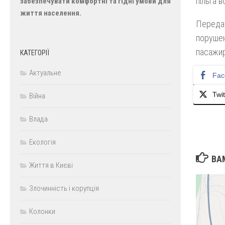
пільга в
забезпечувати комфортні та гідні умови для
життя населення.
Передач
порушен
пасажир
КАТЕГОРІЇ
Актуальне
Fac
Twit
Війна
Влада
Екологія
ВА
Життя в Києві
Злочинність і корупція
Колонки