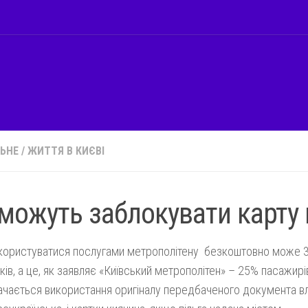
ЬНЕ
/
ЖИТТЯ В КИЄВІ
можуть заблокувати карту
 користуватися послугами метрополітену безкоштовно може 3
иків, а це, як заявляє «Київський метрополітен» – 25% пасажир
чається використання оригіналу передбаченого документа в