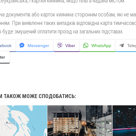
сеукраїнська, і картки киянина, якщо пільга надана містом.
а документів або карток киянина стороннім особам, які не маю
ням. При виявленні таких випадків відповідна карта тимчасово
 буде змушений оплатити проїзд на загальних підставах.
ebook
Messenger
Viber
WhatsApp
Tel
ter
М ТАКОЖ МОЖЕ СПОДОБАТИСЬ: