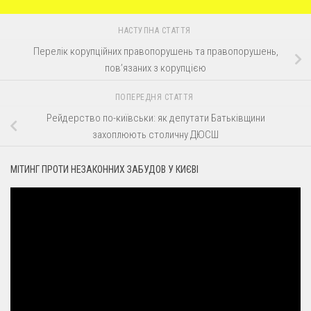
НАСТУПНА СТАТТЯ
Перелік корупційних правопорушень та правопорушень,
пов’язаних з корупцією
ПОПЕРЕДНЯ СТАТТЯ
Рейдерство по-київськи: як депутати Батьківщини
захоплюють столичну ДЮСШ
МІТИНГ ПРОТИ НЕЗАКОННИХ ЗАБУДОВ У КИЄВІ