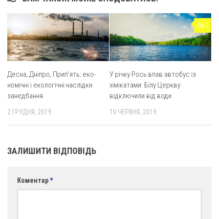
0
Де­сна, Дні­про, При­п’ять: еко­
У річку Рось впав автобус із
но­мі­чні і еко­ло­гі­чні на­слід­ки
хімікатами: Білу Церкву
за­не­дба­н­ня
відключили від води
2 ГРУДНЯ, 2019
10 ЧЕРВНЯ, 2019
ЗАЛИШИТИ ВІДПОВІДЬ
Коментар
*