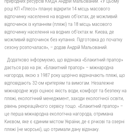
природних ресурсів КМДА Андрій Мальований. «У цьому
році КП «Плесо» планує відкрити 14 місць масового
відпочинку населення на водних об’єктах, де можливий
відпочинок із купанням (пляжі) та 18 місць масового
відпочинку населення на водних об’єктах м. Києва, де
можливий відпочинок без купання. Підготовка до початку
сезону розпочалася», – додав Андрій Мальований.
Додатково інформуємо, що відзнака «Блакитний прапор»
дається раз на рік. «Блакитний прапор» – міжнародна
нагорода, якою з 1987 року щорічно відзначають пляжі, що
відповідають 32-ом критеріям та вимогам. Незалежне
міжнародне журі оцінює якість води, комфорт та безпеку на
пляжі, екологічний менеджмент, заходи екологічної освіти,
рівень рекреаційного сервісу тощо. «Блакитний прапор» –
це перша міжнародна екологічна нагорода, отримана
Києвом, яке є єдиним містом України, де є річкові та озерні
пляжі (не морські), що отримали дану відзнаку.