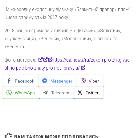
Міжнародну екологічну відзнаку «Блакитний прапор» пляжі
Києва отримують із 2017 року.
2018 році її отримали 7 пляжів – «Дитячий», «Золотий»,
«Пуща-Водиця», «Венеція», «Молодіжний», «Галера» та
«Веселка
фото-матеріал:
https://ua.news/ru/zakon-pro-zhkg-vse-
shho-potribno-znaty-pro-novi-pravyla/
Facebook
Messenger
Viber
WhatsApp
Telegram
Twitter
ВАМ ТАКОЖ МОЖЕ СПОДОБАТИСЬ: