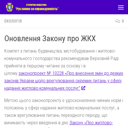
Skip to content
ЕКОЛОГІЯ
0
Оновлення Закону про ЖКХ
Комітет з питань будівництва, містобудування і житлово-
комунального господарства рекомендував Верховній Раді
прийняти в першому читанні за основу і в
цілому
законопроект № 10228 «Про внесення змін до деяких
законів України щодо врегулювання окремих питань у сфері
надання житлово-комунальних послуг”
.
Метою цього законопроекту є удосконалення чинних норм і
положень у сфері надання житлово-комунальних послуг, а
також врегулювання питань перехідного періоду, що
виникають через введення в дію
Закону «Про житлово-