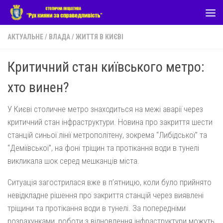
Skip to content
АКТУАЛЬНЕ
/
ВЛАДА
/
ЖИТТЯ В КИЄВІ
Критичний стан київського метро:
хто винен?
У Києві столичне метро знаходиться на межі аварії через
критичний стан інфраструктури. Новина про закриття шести
станцій синьої лінії метрополітену, зокрема “Либідської” та
“Деміївської”, на фоні тріщин та протікання води в тунелі
викликала шок серед мешканців міста.
Ситуація загострилася вже в п’ятницю, коли було прийнято
невідкладне рішення про закриття станцій через виявлені
тріщини та протікання води в тунелі. За попередніми
розрахунками, роботи з відновлення інфраструктури можуть