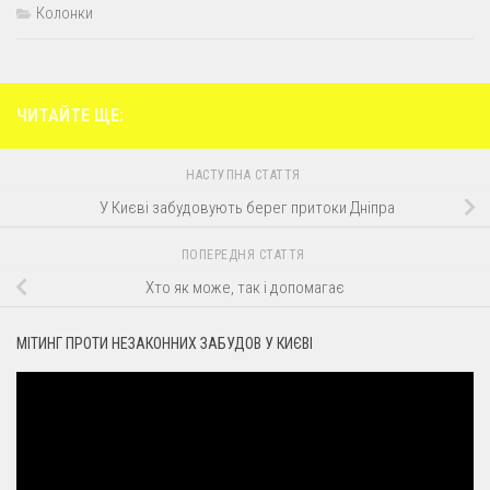
Колонки
ЧИТАЙТЕ ЩЕ:
НАСТУПНА СТАТТЯ
У Києві забудовують берег притоки Дніпра
ПОПЕРЕДНЯ СТАТТЯ
Хто як може, так і допомагає
МІТИНГ ПРОТИ НЕЗАКОННИХ ЗАБУДОВ У КИЄВІ