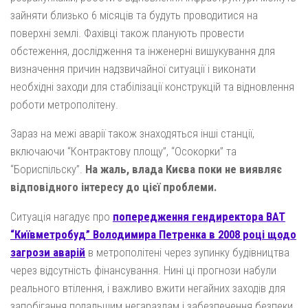
зайняти близько 6 місяців та будуть проводитися на
поверхні землі. Фахівці також планують провести
обстеження, дослідження та інженерні вишукування для
визначення причин надзвичайної ситуації і виконати
необхідні заходи для стабілізації конструкцій та відновлення
роботи метрополітену.
Зараз на межі аварії також знаходяться інші станції,
включаючи “Контрактову площу”, “Осокорки” та
“Бориспільску”.
На жаль, влада Києва поки не виявляє
відповідного інтересу до цієї проблеми.
Ситуація нагадує про
попередження гендиректора ВАТ
“Київметробуд” Володимира Петренка в 2008 році щодо
загрози аварій
в метрополітені через зупинку будівництва
через відсутність фінансування. Нині ці прогнози набули
реального втілення, і важливо вжити негайних заходів для
запобігання подальшим негараздам і забезпечення безпеки