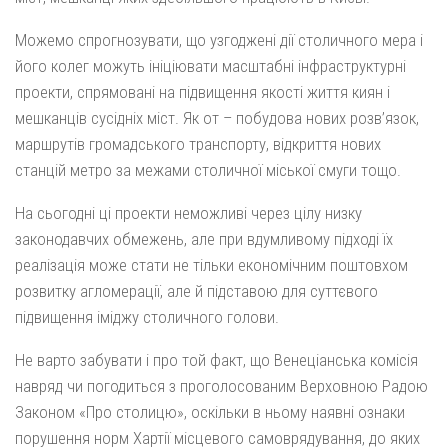
Можемо спрогнозувати, що узгоджені дії столичного мера і
його колег можуть ініціювати масштабні інфраструктурні
проекти, спрямовані на підвищення якості життя киян і
мешканців сусідніх міст. Як от – побудова нових розв’язок,
маршрутів громадського транспорту, відкриття нових
станцій метро за межами столичної міської смуги тощо.
На сьогодні ці проекти неможливі через цілу низку
законодавчих обмежень, але при вдумливому підході їх
реалізація може стати не тільки економічним поштовхом
розвитку агломерації, але й підставою для суттєвого
підвищення іміджу столичного голови.
Не варто забувати і про той факт, що Венеціанська комісія
навряд чи погодиться з проголосованим Верховною Радою
Законом «Про столицю», оскільки в ньому наявні ознаки
порушення норм Хартії місцевого самоврядування, до яких