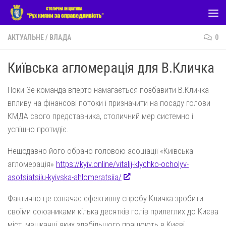
Skip to content
АКТУАЛЬНЕ
/
ВЛАДА
0
Київська агломерація для В.Кличка
Поки Зе-команда вперто намагається позбавити В.Кличка
впливу на фінансові потоки і призначити на посаду голови
КМДА свого представника, столичний мер системно і
успішно протидіє.
Нещодавно його обрано головою асоціації «Київська
агломерація»
https://kyiv.online/vitalij-klychko-ocholyv-
asotsiatsiiu-kyivska-ahlomeratsiia/
Фактично це означає ефективну спробу Кличка зробити
своїми союзниками кілька десятків голів прилеглих до Києва
міст, мешканці яких здебільшого працюють в Києві.