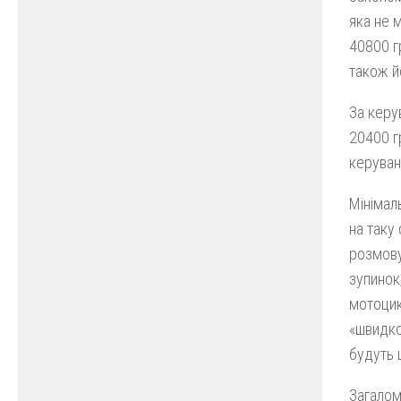
яка не 
40800 г
також й
За керу
20400 г
керуван
Мінімал
на таку
розмову
зупинок
мотоцик
«швидкої
будуть 
Загалом