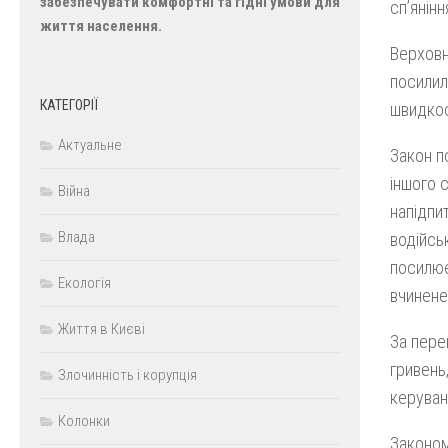
забезпечувати комфортні та гідні умови для
сп’янін
життя населення.
Верховн
посилил
КАТЕГОРІЇ
швидкос
Актуальне
Закон п
іншого 
Війна
напідпи
Влада
водійсь
посилює
Екологія
вчинене
Життя в Києві
За пере
гривень
Злочинність і корупція
керуван
Колонки
Законом