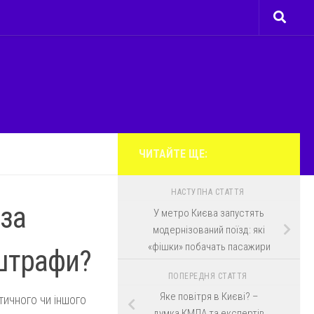
ЧИТАЙТЕ ЩЕ:
НАСТУПНА СТАТТЯ
 за
У метро Києва запустять
модернізований поїзд: які
«фішки» побачать пасажири
штрафи?
ПОПЕРЕДНЯ СТАТТЯ
Яке повітря в Києві? –
тичного чи іншого
думка КМДА та експертів