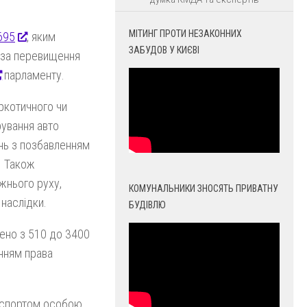
МІТИНГ ПРОТИ НЕЗАКОННИХ
695
, яким
ЗАБУДОВ У КИЄВІ
а за перевищення
парламенту.
аркотичного чи
рування авто
ень з позбавленням
. Також
жнього руху,
КОМУНАЛЬНИКИ ЗНОСЯТЬ ПРИВАТНУ
 наслідки.
БУДІВЛЮ
шено з 510 до 3400
енням права
нспортом особою,