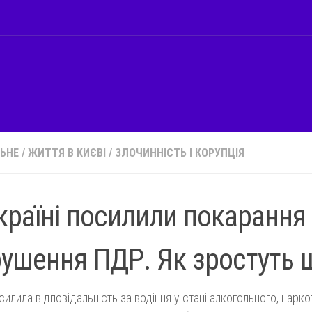
ЬНЕ
/
ЖИТТЯ В КИЄВІ
/
ЗЛОЧИННІСТЬ І КОРУПЦІЯ
країні посилили покарання
ушення ПДР. Як зростуть 
силила відповідальність за водіння у стані алкогольного, нарко