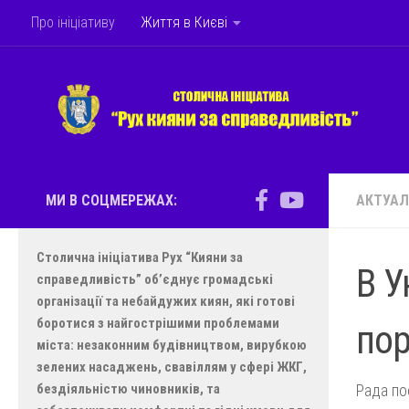
Про ініціативу
Життя в Києві
Skip to content
МИ В СОЦМЕРЕЖАХ:
АКТУАЛ
Столична ініціатива Рух “Кияни за
В У
справедливість” об’єднує громадські
організації та небайдужих киян, які готові
боротися з найгострішими проблемами
пор
міста: незаконним будівництвом, вирубкою
зелених насаджень, свавіллям у сфері ЖКГ,
бездіяльністю чиновників, та
Рада по