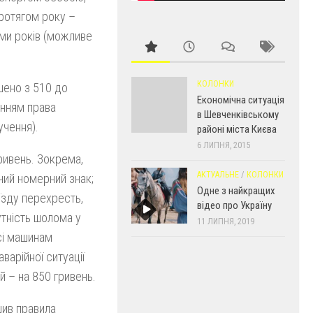
протягом року –
еми років (можливе
КОЛОНКИ
шено з 510 до
Економічна ситуація
енням права
в Шевченківському
учення).
районі міста Києва
6 ЛИПНЯ, 2015
ривень. Зокрема,
АКТУАЛЬНЕ
/
КОЛОНКИ
ний номерний знак;
Одне з найкращих
їзду перехресть,
відео про Україну
утність шолома у
11 ЛИПНЯ, 2019
сі машинам
варійної ситуації
й – на 850 гривень.
шив правила