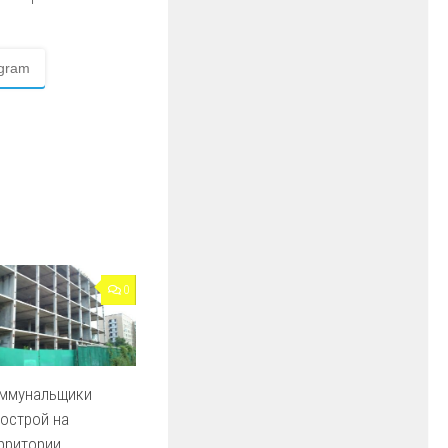
egram
0
оммунальщики
острой на
рритории