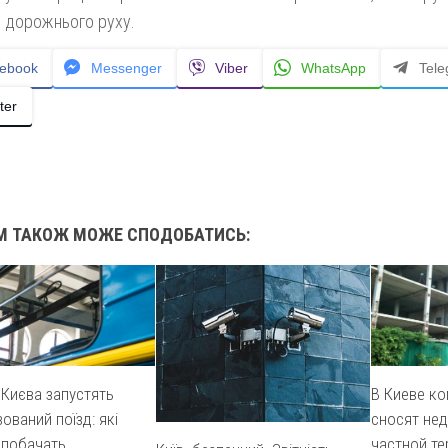
 дорожнього руху.
ebook
Messenger
Viber
WhatsApp
Tel
ter
М ТАКОЖ МОЖЕ СПОДОБАТИСЬ:
 Києва запустять
В Киеве к
ований поїзд: які
сносят нед
 побачать
частной те