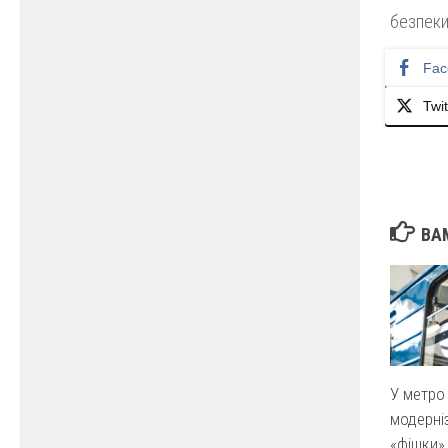
безпеки
Fac
Twit
ВА
У метро
модерніз
«фішки»