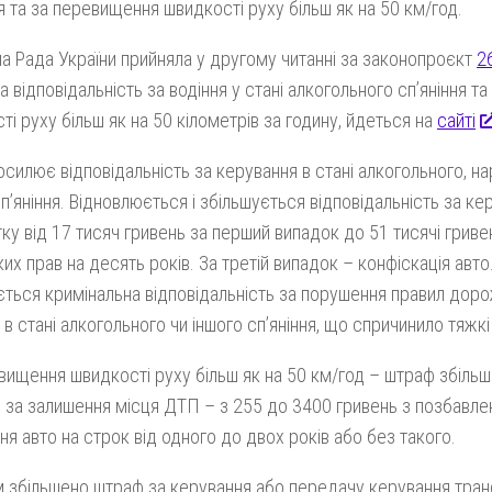
ня та за перевищення швидкості руху більш як на 50 км/год.
а Рада України прийняла у другому читанні за законопроєкт
2
а відповідальність за водіння у стані алкогольного сп’яніння т
ті руху більш як на 50 кілометрів за годину, йдеться на
сайті
осилює відповідальність за керування в стані алкогольного, н
сп’яніння. Відновлюється і збільшується відповідальність за ке
тку від 17 тисяч гривень за перший випадок до 51 тисячі грив
ких прав на десять років. За третій випадок – конфіскація авто
ться кримінальна відповідальність за порушення правил доро
 в стані алкогольного чи іншого сп’яніння, що спричинило тяжкі
вищення швидкості руху більш як на 50 км/год – штраф збіль
, за залишення місця ДТП – з 255 до 3400 гривень з позбавл
ня авто на строк від одного до двох років або без такого.
 збільшено штраф за керування або передачу керування тра