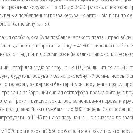
має права ним керувати, – з 510 до 3400 гривень, а повторне 
ривень з позбавленням права керування авто – від п’яти до с
ого оплатне вилучення).
вання особою, яка була позбавлена такого права, штраф збіль
ривень, а повторне протягом року – 40800 гривень з позбавл
ня авто – від п’яти до семи років (можливе також оплатне вил
ьний штраф для водія за порушення ПДР збільшиться до 510 г
 суму будуть штрафувати за: непристебнутий ремінь; неосвітле
 по телефону за кермом без гарнітури; порушення правил про
, проїзд на заборонний сигнал світлофора, правил обгону; відс
ліста. Трохи підвищується штраф за ненадання переваги в ру
», поліції, аварійним службам – до 680 гривень. За створення а
штрафувати на 1145 грн, а за порушення, що призвело до аварі
 у 2020 році в Україні 3550 осіб стали жертвами тих, хто пору